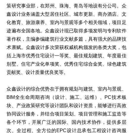
策研究事业部，在郑州、珠海、青岛等地设有分公司。众
鑫设计业务涵盖大型居住社区、城市更新、商办酒店、文
化教育、旅游康养、室内与景观等多个相关领域，项目足
迹遍布全国各地。众鑫设计现已取得多项发明与专利软件
著作权，主编参编建筑行业文献多篇，具有强大的品牌技
术禀赋。众鑫设计多次荣获权威机构颁发的各类大奖，包
括上海市优秀住宅设计一等奖、最佳规划建筑、年度最佳
别墅、住宅产业化单项奖、优秀住宅综合金奖、绿色建筑
贡献奖、设计质量优良奖等。
众鑫设计的综合优势在于拥有规划与建筑、室内与景观、
BIM
全生命周期咨询（设计、施工、运维）、
PC
技术板
块、产业政策研究等设计团队和设计资质，能够进行高效
协同设计服务，并结合项目策划、项目管理和施工监造等
各个环节，开展广泛的国际、国内技术协作，提供多层
次、全过程、全方位的
EPC
设计总承包工程设计咨询服