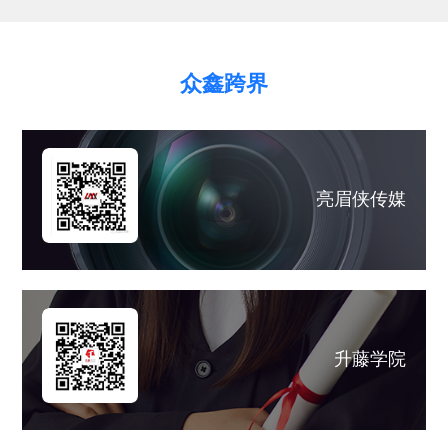
众鑫跨界
亮眉侠传媒
升藤学院