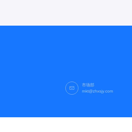
市场部
mkt@zhxsjy.com